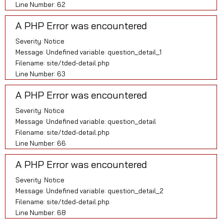
Line Number: 62
A PHP Error was encountered
Severity: Notice
Message: Undefined variable: question_detail_1
Filename: site/tded-detail.php
Line Number: 63
A PHP Error was encountered
Severity: Notice
Message: Undefined variable: question_detail
Filename: site/tded-detail.php
Line Number: 66
A PHP Error was encountered
Severity: Notice
Message: Undefined variable: question_detail_2
Filename: site/tded-detail.php
Line Number: 68