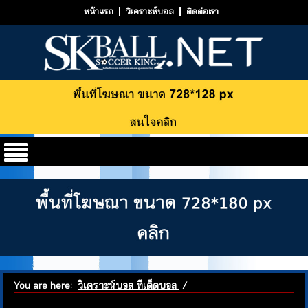
หน้าแรก
วิเคราะห์บอล
ติดต่อเรา
You are here:
วิเคราะห์บอล ทีเด็ดบอล
/
A PHP Error was encountered