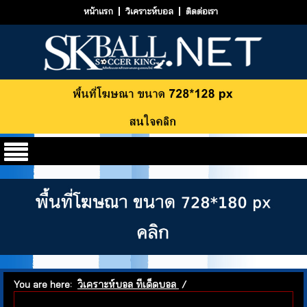
หน้าแรก
วิเคราะห์บอล
ติดต่อเรา
You are here:
วิเคราะห์บอล ทีเด็ดบอล
/
A PHP Error was encountered