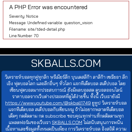
A PHP Error was encountered
Severity: Notice
Message: Undefined variable: question_vision
Filename: site/tded-detail.php
Line Number: 70
SKBALLS.COM
วิเคราะห์บอลทุกคู่ทุกลีก พรีเมียร์ลีก บุนเดสลีก้า ลาลีก้า เซเรียอา ลีก
เอิง ฟุตบอลโลก และลีกอื่นๆ ทั่วโลก แจกทีเด็ดบอล สเต็ปบอล โดย
เซียนฟุตบอลมากประสบการณ์ ยังมีผลบอลสด ดูบอลออนไลน์
ราคาบอลจากเว็บต่างประเทศที่ดูได้ง่ายขึ้น ทั้งนี้ เว็บเรายังมี
https://www.youtube.com/@skball1749
ยูทูป วิเคราะห์บอล
แจกทีเด็ดบอล สเต็ปบอลกับเซียนหมู ถ้าไม่อยากพลาดทีเด็ดบอล
เด็ดๆ กดติดตาม กด subscribe ขอบคุณทุกท่านที่กดติดตามทุก
แพลตฟอร์มของเว็บเรา
SKBALLS.COM
ไม่สนับสนุนการพนัน
เนื้อหาและข้อมูลทั้งหมดเป็นเพียง การวิเคราะห์บอล อิงสถิติ ความ