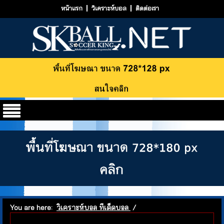
หน้าแรก
วิเคราะห์บอล
ติดต่อเรา
You are here:
วิเคราะห์บอล ทีเด็ดบอล
/
A PHP Error was encountered