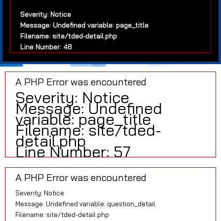
Severity: Notice
Message: Undefined variable: page_title
Filename: site/tded-detail.php
Line Number: 48
A PHP Error was encountered
Severity: Notice
Message: Undefined
variable: page_title
Filename: site/tded-
detail.php
Line Number: 57
A PHP Error was encountered
Severity: Notice
Message: Undefined variable: question_detail
Filename: site/tded-detail.php