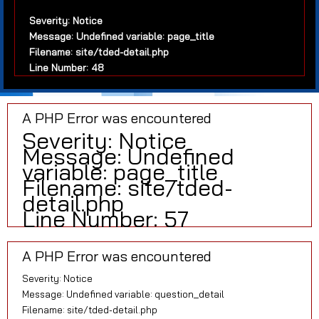
Severity: Notice
Message: Undefined variable: page_title
Filename: site/tded-detail.php
Line Number: 48
A PHP Error was encountered
Severity: Notice
Message: Undefined
variable: page_title
Filename: site/tded-
detail.php
Line Number: 57
A PHP Error was encountered
Severity: Notice
Message: Undefined variable: question_detail
Filename: site/tded-detail.php