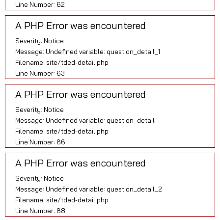
Line Number: 62
A PHP Error was encountered
Severity: Notice
Message: Undefined variable: question_detail_1
Filename: site/tded-detail.php
Line Number: 63
A PHP Error was encountered
Severity: Notice
Message: Undefined variable: question_detail
Filename: site/tded-detail.php
Line Number: 66
A PHP Error was encountered
Severity: Notice
Message: Undefined variable: question_detail_2
Filename: site/tded-detail.php
Line Number: 68