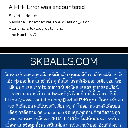
A PHP Error was encountered
Severity: Notice
Message: Undefined variable: question_vision
Filename: site/tded-detail.php
Line Number: 70
SKBALLS.COM
วิเคราะห์บอลทุกคู่ทุกลีก พรีเมียร์ลีก บุนเดสลีก้า ลาลีก้า เซเรียอา ลีก
เอิง ฟุตบอลโลก และลีกอื่นๆ ทั่วโลก แจกทีเด็ดบอล สเต็ปบอล โดย
เซียนฟุตบอลมากประสบการณ์ ยังมีผลบอลสด ดูบอลออนไลน์
ราคาบอลจากเว็บต่างประเทศที่ดูได้ง่ายขึ้น ทั้งนี้ เว็บเรายังมี
https://www.youtube.com/@skball1749
ยูทูป วิเคราะห์บอล
แจกทีเด็ดบอล สเต็ปบอลกับเซียนหมู ถ้าไม่อยากพลาดทีเด็ดบอล
เด็ดๆ กดติดตาม กด subscribe ขอบคุณทุกท่านที่กดติดตามทุก
แพลตฟอร์มของเว็บเรา
SKBALLS.COM
ไม่สนับสนุนการพนัน
เนื้อหาและข้อมูลทั้งหมดเป็นเพียง การวิเคราะห์บอล อิงสถิติ ความ