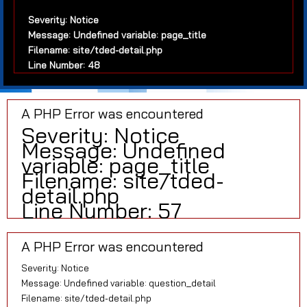
Severity: Notice
Message: Undefined variable: page_title
Filename: site/tded-detail.php
Line Number: 48
A PHP Error was encountered
Severity: Notice
Message: Undefined
variable: page_title
Filename: site/tded-
detail.php
Line Number: 57
A PHP Error was encountered
Severity: Notice
Message: Undefined variable: question_detail
Filename: site/tded-detail.php