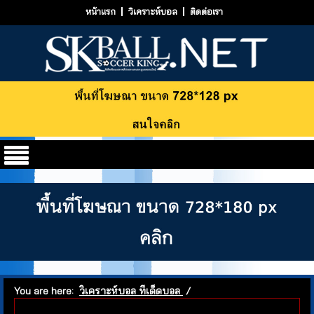
หน้าแรก
วิเคราะห์บอล
ติดต่อเรา
You are here:
วิเคราะห์บอล ทีเด็ดบอล
/
A PHP Error was encountered