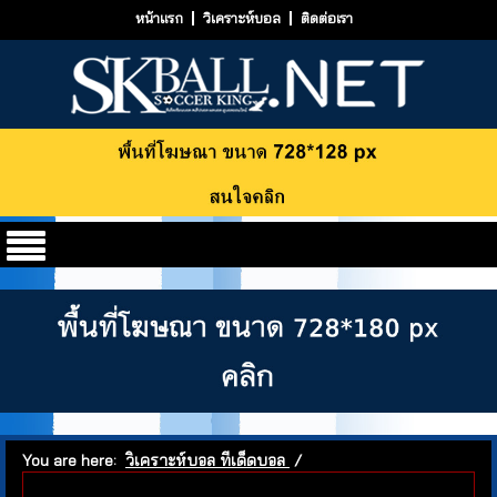
หน้าแรก
วิเคราะห์บอล
ติดต่อเรา
You are here:
วิเคราะห์บอล ทีเด็ดบอล
/
A PHP Error was encountered