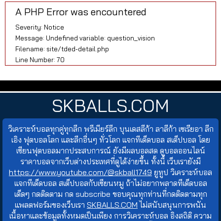
A PHP Error was encountered
Severity: Notice
Message: Undefined variable: question_vision
Filename: site/tded-detail.php
Line Number: 70
SKBALLS.COM
วิเคราะห์บอลทุกคู่ทุกลีก พรีเมียร์ลีก บุนเดสลีก้า ลาลีก้า เซเรียอา ลีก
เอิง ฟุตบอลโลก และลีกอื่นๆ ทั่วโลก แจกทีเด็ดบอล สเต็ปบอล โดย
เซียนฟุตบอลมากประสบการณ์ ยังมีผลบอลสด ดูบอลออนไลน์
ราคาบอลจากเว็บต่างประเทศที่ดูได้ง่ายขึ้น ทั้งนี้ เว็บเรายังมี
https://www.youtube.com/@skball1749
ยูทูป วิเคราะห์บอล
แจกทีเด็ดบอล สเต็ปบอลกับเซียนหมู ถ้าไม่อยากพลาดทีเด็ดบอล
เด็ดๆ กดติดตาม กด subscribe ขอบคุณทุกท่านที่กดติดตามทุก
แพลตฟอร์มของเว็บเรา
SKBALLS.COM
ไม่สนับสนุนการพนัน
เนื้อหาและข้อมูลทั้งหมดเป็นเพียง การวิเคราะห์บอล อิงสถิติ ความ