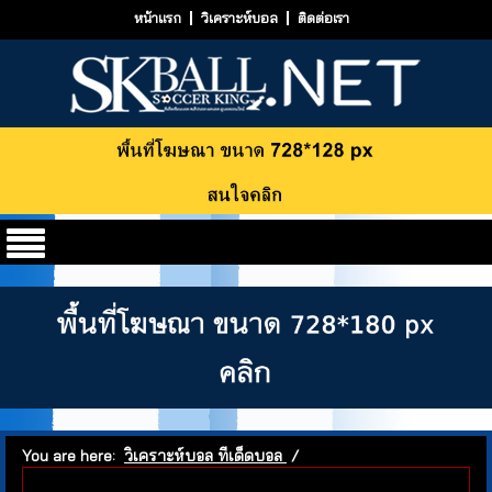
หน้าแรก
วิเคราะห์บอล
ติดต่อเรา
You are here:
วิเคราะห์บอล ทีเด็ดบอล
/
A PHP Error was encountered