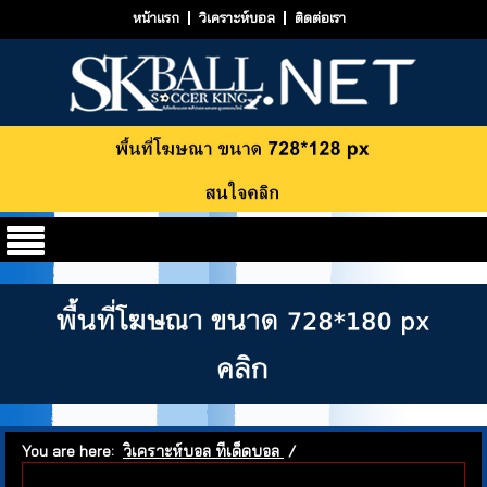
หน้าแรก
วิเคราะห์บอล
ติดต่อเรา
You are here:
วิเคราะห์บอล ทีเด็ดบอล
/
A PHP Error was encountered