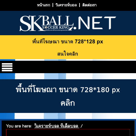
หน้าแรก
วิเคราะห์บอล
ติดต่อเรา
You are here:
วิเคราะห์บอล ทีเด็ดบอล
/
A PHP Error was encountered