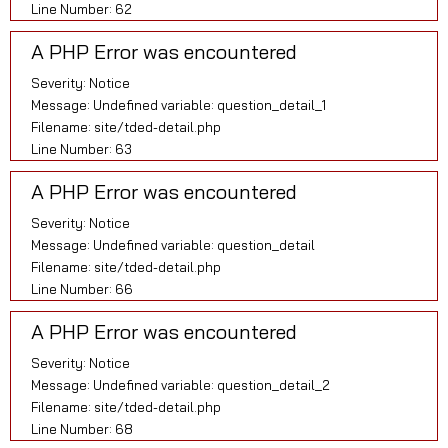
Line Number: 62
A PHP Error was encountered
Severity: Notice
Message: Undefined variable: question_detail_1
Filename: site/tded-detail.php
Line Number: 63
A PHP Error was encountered
Severity: Notice
Message: Undefined variable: question_detail
Filename: site/tded-detail.php
Line Number: 66
A PHP Error was encountered
Severity: Notice
Message: Undefined variable: question_detail_2
Filename: site/tded-detail.php
Line Number: 68