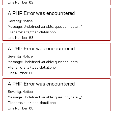
Line Number: 62
A PHP Error was encountered
Severity: Notice
Message: Undefined variable: question_detail_1
Filename: site/tded-detail.php
Line Number: 63
A PHP Error was encountered
Severity: Notice
Message: Undefined variable: question_detail
Filename: site/tded-detail.php
Line Number: 66
A PHP Error was encountered
Severity: Notice
Message: Undefined variable: question_detail_2
Filename: site/tded-detail.php
Line Number: 68