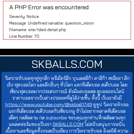
A PHP Error was encountered
Severity: Notice
Message: Undefined variable: question_vision
Filename: site/tded-detail.php
Line Number: 70
SKBALLS.COM
วิเคราะห์บอลทุกคู่ทุกลีก พรีเมียร์ลีก บุนเดสลีก้า ลาลีก้า เซเรียอา ลีก
เอิง ฟุตบอลโลก และลีกอื่นๆ ทั่วโลก แจกทีเด็ดบอล สเต็ปบอล โดย
เซียนฟุตบอลมากประสบการณ์ ยังมีผลบอลสด ดูบอลออนไลน์
ราคาบอลจากเว็บต่างประเทศที่ดูได้ง่ายขึ้น ทั้งนี้ เว็บเรายังมี
https://www.youtube.com/@skball1749
ยูทูป วิเคราะห์บอล
แจกทีเด็ดบอล สเต็ปบอลกับเซียนหมู ถ้าไม่อยากพลาดทีเด็ดบอล
เด็ดๆ กดติดตาม กด subscribe ขอบคุณทุกท่านที่กดติดตามทุก
แพลตฟอร์มของเว็บเรา
SKBALLS.COM
ไม่สนับสนุนการพนัน
เนื้อหาและข้อมูลทั้งหมดเป็นเพียง การวิเคราะห์บอล อิงสถิติ ความ