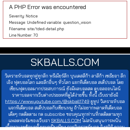
A PHP Error was encountered
Severity: Notice
Message: Undefined variable: question_vision
Filename: site/tded-detail.php
Line Number: 70
SKBALLS.COM
วิเคราะห์บอลทุกคู่ทุกลีก พรีเมียร์ลีก บุนเดสลีก้า ลาลีก้า เซเรียอา ลีก
เอิง ฟุตบอลโลก และลีกอื่นๆ ทั่วโลก แจกทีเด็ดบอล สเต็ปบอล โดย
เซียนฟุตบอลมากประสบการณ์ ยังมีผลบอลสด ดูบอลออนไลน์
ราคาบอลจากเว็บต่างประเทศที่ดูได้ง่ายขึ้น ทั้งนี้ เว็บเรายังมี
https://www.youtube.com/@skball1749
ยูทูป วิเคราะห์บอล
แจกทีเด็ดบอล สเต็ปบอลกับเซียนหมู ถ้าไม่อยากพลาดทีเด็ดบอล
เด็ดๆ กดติดตาม กด subscribe ขอบคุณทุกท่านที่กดติดตามทุก
แพลตฟอร์มของเว็บเรา
SKBALLS.COM
ไม่สนับสนุนการพนัน
เนื้อหาและข้อมูลทั้งหมดเป็นเพียง การวิเคราะห์บอล อิงสถิติ ความ