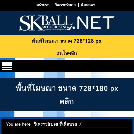
หน้าแรก
วิเคราะห์บอล
ติดต่อเรา
You are here:
วิเคราะห์บอล ทีเด็ดบอล
/
A PHP Error was encountered