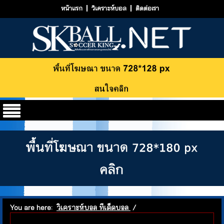
หน้าแรก
วิเคราะห์บอล
ติดต่อเรา
You are here:
วิเคราะห์บอล ทีเด็ดบอล
/
A PHP Error was encountered