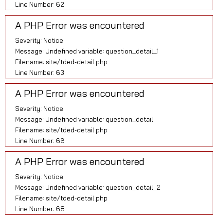
Line Number: 62
A PHP Error was encountered
Severity: Notice
Message: Undefined variable: question_detail_1
Filename: site/tded-detail.php
Line Number: 63
A PHP Error was encountered
Severity: Notice
Message: Undefined variable: question_detail
Filename: site/tded-detail.php
Line Number: 66
A PHP Error was encountered
Severity: Notice
Message: Undefined variable: question_detail_2
Filename: site/tded-detail.php
Line Number: 68