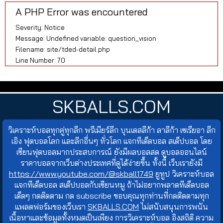
A PHP Error was encountered
Severity: Notice
Message: Undefined variable: question_vision
Filename: site/tded-detail.php
Line Number: 70
SKBALLS.COM
วิเคราะห์บอลทุกคู่ทุกลีก พรีเมียร์ลีก บุนเดสลีก้า ลาลีก้า เซเรียอา ลีก
เอิง ฟุตบอลโลก และลีกอื่นๆ ทั่วโลก แจกทีเด็ดบอล สเต็ปบอล โดย
เซียนฟุตบอลมากประสบการณ์ ยังมีผลบอลสด ดูบอลออนไลน์
ราคาบอลจากเว็บต่างประเทศที่ดูได้ง่ายขึ้น ทั้งนี้ เว็บเรายังมี
https://www.youtube.com/@skball1749
ยูทูป วิเคราะห์บอล
แจกทีเด็ดบอล สเต็ปบอลกับเซียนหมู ถ้าไม่อยากพลาดทีเด็ดบอล
เด็ดๆ กดติดตาม กด subscribe ขอบคุณทุกท่านที่กดติดตามทุก
แพลตฟอร์มของเว็บเรา
SKBALLS.COM
ไม่สนับสนุนการพนัน
เนื้อหาและข้อมูลทั้งหมดเป็นเพียง การวิเคราะห์บอล อิงสถิติ ความ