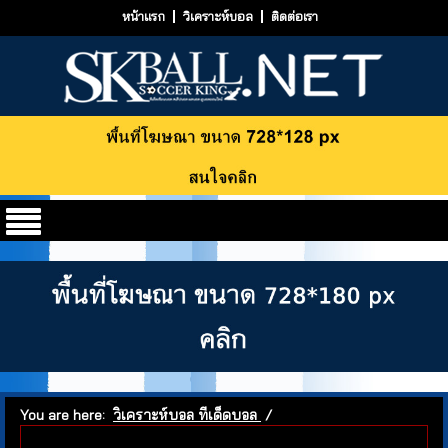
หน้าแรก
วิเคราะห์บอล
ติดต่อเรา
You are here:
วิเคราะห์บอล ทีเด็ดบอล
/
A PHP Error was encountered