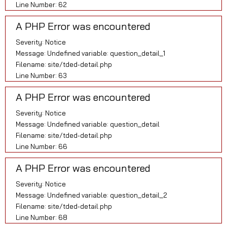
Line Number: 62
A PHP Error was encountered
Severity: Notice
Message: Undefined variable: question_detail_1
Filename: site/tded-detail.php
Line Number: 63
A PHP Error was encountered
Severity: Notice
Message: Undefined variable: question_detail
Filename: site/tded-detail.php
Line Number: 66
A PHP Error was encountered
Severity: Notice
Message: Undefined variable: question_detail_2
Filename: site/tded-detail.php
Line Number: 68