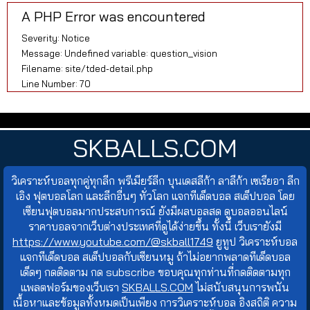
A PHP Error was encountered
Severity: Notice
Message: Undefined variable: question_vision
Filename: site/tded-detail.php
Line Number: 70
SKBALLS.COM
วิเคราะห์บอลทุกคู่ทุกลีก พรีเมียร์ลีก บุนเดสลีก้า ลาลีก้า เซเรียอา ลีก
เอิง ฟุตบอลโลก และลีกอื่นๆ ทั่วโลก แจกทีเด็ดบอล สเต็ปบอล โดย
เซียนฟุตบอลมากประสบการณ์ ยังมีผลบอลสด ดูบอลออนไลน์
ราคาบอลจากเว็บต่างประเทศที่ดูได้ง่ายขึ้น ทั้งนี้ เว็บเรายังมี
https://www.youtube.com/@skball1749
ยูทูป วิเคราะห์บอล
แจกทีเด็ดบอล สเต็ปบอลกับเซียนหมู ถ้าไม่อยากพลาดทีเด็ดบอล
เด็ดๆ กดติดตาม กด subscribe ขอบคุณทุกท่านที่กดติดตามทุก
แพลตฟอร์มของเว็บเรา
SKBALLS.COM
ไม่สนับสนุนการพนัน
เนื้อหาและข้อมูลทั้งหมดเป็นเพียง การวิเคราะห์บอล อิงสถิติ ความ