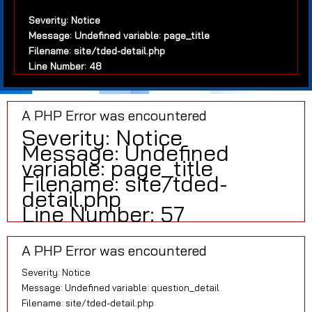
Severity: Notice
Message: Undefined variable: page_title
Filename: site/tded-detail.php
Line Number: 48
A PHP Error was encountered
Severity: Notice
Message: Undefined
variable: page_title
Filename: site/tded-
detail.php
Line Number: 57
A PHP Error was encountered
Severity: Notice
Message: Undefined variable: question_detail
Filename: site/tded-detail.php