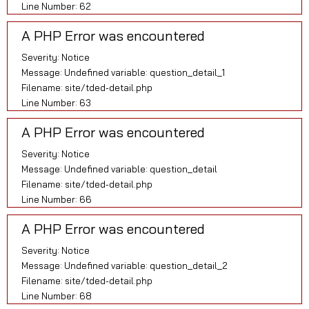
Line Number: 62
A PHP Error was encountered
Severity: Notice
Message: Undefined variable: question_detail_1
Filename: site/tded-detail.php
Line Number: 63
A PHP Error was encountered
Severity: Notice
Message: Undefined variable: question_detail
Filename: site/tded-detail.php
Line Number: 66
A PHP Error was encountered
Severity: Notice
Message: Undefined variable: question_detail_2
Filename: site/tded-detail.php
Line Number: 68