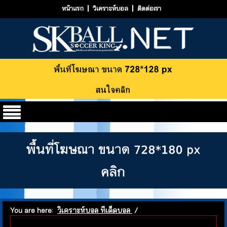
หน้าแรก
วิเคราะห์บอล
ติดต่อเรา
You are here:
วิเคราะห์บอล ทีเด็ดบอล
/
A PHP Error was encountered