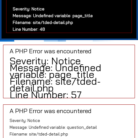
Severity: Notice
Message: Undefined variable: page_title
Filename: site/tded-detail.php
Line Number: 48
A PHP Error was encountered
Severity: Notice
Message: Undefined
variable: page_title
Filename: site/tded-
detail.php
Line Number: 57
A PHP Error was encountered
Severity: Notice
Message: Undefined variable: question_detail
Filename: site/tded-detail.php