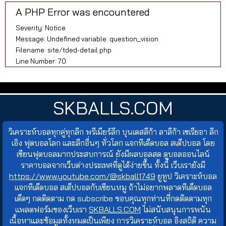
A PHP Error was encountered
Severity: Notice
Message: Undefined variable: question_vision
Filename: site/tded-detail.php
Line Number: 70
SKBALLS.COM
วิเคราะห์บอลทุกคู่ทุกลีก พรีเมียร์ลีก บุนเดสลีก้า ลาลีก้า เซเรียอา ลีก
เอิง ฟุตบอลโลก และลีกอื่นๆ ทั่วโลก แจกทีเด็ดบอล สเต็ปบอล โดย
เซียนฟุตบอลมากประสบการณ์ ยังมีผลบอลสด ดูบอลออนไลน์
ราคาบอลจากเว็บต่างประเทศที่ดูได้ง่ายขึ้น ทั้งนี้ เว็บเรายังมี
https://www.youtube.com/@skball1749
ยูทูป วิเคราะห์บอล
แจกทีเด็ดบอล สเต็ปบอลกับเซียนหมู ถ้าไม่อยากพลาดทีเด็ดบอล
เด็ดๆ กดติดตาม กด subscribe ขอบคุณทุกท่านที่กดติดตามทุก
แพลตฟอร์มของเว็บเรา
SKBALLS.COM
ไม่สนับสนุนการพนัน
เนื้อหาและข้อมูลทั้งหมดเป็นเพียง การวิเคราะห์บอล อิงสถิติ ความ