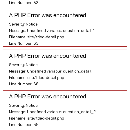
Line Number: 62
A PHP Error was encountered
Severity: Notice
Message: Undefined variable: question_detail_1
Filename: site/tded-detail.php
Line Number: 63
A PHP Error was encountered
Severity: Notice
Message: Undefined variable: question_detail
Filename: site/tded-detail.php
Line Number: 66
A PHP Error was encountered
Severity: Notice
Message: Undefined variable: question_detail_2
Filename: site/tded-detail.php
Line Number: 68