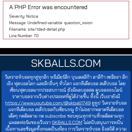
A PHP Error was encountered
Severity: Notice
Message: Undefined variable: question_vision
Filename: site/tded-detail.php
Line Number: 70
SKBALLS.COM
วิเคราะห์บอลทุกคู่ทุกลีก พรีเมียร์ลีก บุนเดสลีก้า ลาลีก้า เซเรียอา ลีก
เอิง ฟุตบอลโลก และลีกอื่นๆ ทั่วโลก แจกทีเด็ดบอล สเต็ปบอล โดย
เซียนฟุตบอลมากประสบการณ์ ยังมีผลบอลสด ดูบอลออนไลน์
ราคาบอลจากเว็บต่างประเทศที่ดูได้ง่ายขึ้น ทั้งนี้ เว็บเรายังมี
https://www.youtube.com/@skball1749
ยูทูป วิเคราะห์บอล
แจกทีเด็ดบอล สเต็ปบอลกับเซียนหมู ถ้าไม่อยากพลาดทีเด็ดบอล
เด็ดๆ กดติดตาม กด subscribe ขอบคุณทุกท่านที่กดติดตามทุก
แพลตฟอร์มของเว็บเรา
SKBALLS.COM
ไม่สนับสนุนการพนัน
เนื้อหาและข้อมูลทั้งหมดเป็นเพียง การวิเคราะห์บอล อิงสถิติ ความ