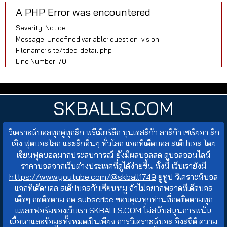
A PHP Error was encountered
Severity: Notice
Message: Undefined variable: question_vision
Filename: site/tded-detail.php
Line Number: 70
SKBALLS.COM
วิเคราะห์บอลทุกคู่ทุกลีก พรีเมียร์ลีก บุนเดสลีก้า ลาลีก้า เซเรียอา ลีก
เอิง ฟุตบอลโลก และลีกอื่นๆ ทั่วโลก แจกทีเด็ดบอล สเต็ปบอล โดย
เซียนฟุตบอลมากประสบการณ์ ยังมีผลบอลสด ดูบอลออนไลน์
ราคาบอลจากเว็บต่างประเทศที่ดูได้ง่ายขึ้น ทั้งนี้ เว็บเรายังมี
https://www.youtube.com/@skball1749
ยูทูป วิเคราะห์บอล
แจกทีเด็ดบอล สเต็ปบอลกับเซียนหมู ถ้าไม่อยากพลาดทีเด็ดบอล
เด็ดๆ กดติดตาม กด subscribe ขอบคุณทุกท่านที่กดติดตามทุก
แพลตฟอร์มของเว็บเรา
SKBALLS.COM
ไม่สนับสนุนการพนัน
เนื้อหาและข้อมูลทั้งหมดเป็นเพียง การวิเคราะห์บอล อิงสถิติ ความ