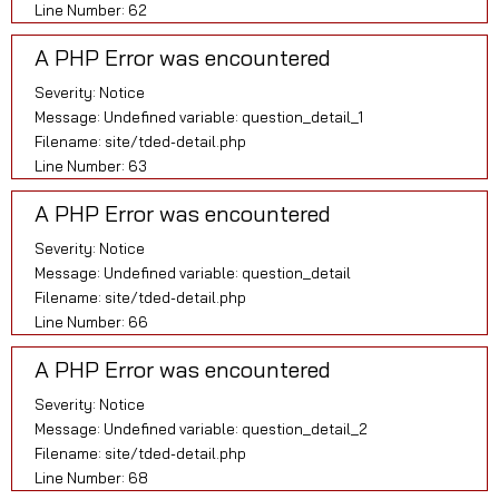
Line Number: 62
A PHP Error was encountered
Severity: Notice
Message: Undefined variable: question_detail_1
Filename: site/tded-detail.php
Line Number: 63
A PHP Error was encountered
Severity: Notice
Message: Undefined variable: question_detail
Filename: site/tded-detail.php
Line Number: 66
A PHP Error was encountered
Severity: Notice
Message: Undefined variable: question_detail_2
Filename: site/tded-detail.php
Line Number: 68