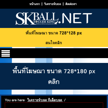
หน้าแรก
วิเคราะห์บอล
ติดต่อเรา
You are here:
วิเคราะห์บอล ทีเด็ดบอล
/
A PHP Error was encountered