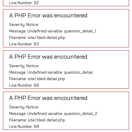
Line Number: 62
A PHP Error was encountered
Severity: Notice
Message: Undefined variable: question_detail_1
Filename: site/tded-detail.php
Line Number: 63
A PHP Error was encountered
Severity: Notice
Message: Undefined variable: question_detail
Filename: site/tded-detail.php
Line Number: 66
A PHP Error was encountered
Severity: Notice
Message: Undefined variable: question_detail_2
Filename: site/tded-detail.php
Line Number: 68