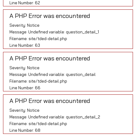
Line Number: 62
A PHP Error was encountered
Severity: Notice
Message: Undefined variable: question_detail_1
Filename: site/tded-detail.php
Line Number: 63
A PHP Error was encountered
Severity: Notice
Message: Undefined variable: question_detail
Filename: site/tded-detail.php
Line Number: 66
A PHP Error was encountered
Severity: Notice
Message: Undefined variable: question_detail_2
Filename: site/tded-detail.php
Line Number: 68