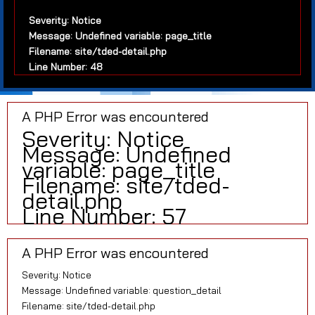
Severity: Notice
Message: Undefined variable: page_title
Filename: site/tded-detail.php
Line Number: 48
A PHP Error was encountered
Severity: Notice
Message: Undefined
variable: page_title
Filename: site/tded-
detail.php
Line Number: 57
A PHP Error was encountered
Severity: Notice
Message: Undefined variable: question_detail
Filename: site/tded-detail.php