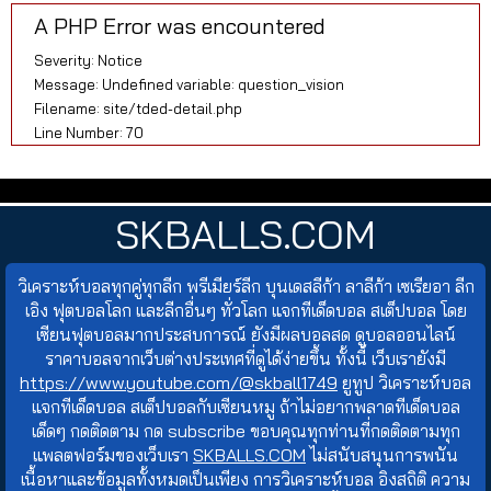
A PHP Error was encountered
Severity: Notice
Message: Undefined variable: question_vision
Filename: site/tded-detail.php
Line Number: 70
SKBALLS.COM
วิเคราะห์บอลทุกคู่ทุกลีก พรีเมียร์ลีก บุนเดสลีก้า ลาลีก้า เซเรียอา ลีก
เอิง ฟุตบอลโลก และลีกอื่นๆ ทั่วโลก แจกทีเด็ดบอล สเต็ปบอล โดย
เซียนฟุตบอลมากประสบการณ์ ยังมีผลบอลสด ดูบอลออนไลน์
ราคาบอลจากเว็บต่างประเทศที่ดูได้ง่ายขึ้น ทั้งนี้ เว็บเรายังมี
https://www.youtube.com/@skball1749
ยูทูป วิเคราะห์บอล
แจกทีเด็ดบอล สเต็ปบอลกับเซียนหมู ถ้าไม่อยากพลาดทีเด็ดบอล
เด็ดๆ กดติดตาม กด subscribe ขอบคุณทุกท่านที่กดติดตามทุก
แพลตฟอร์มของเว็บเรา
SKBALLS.COM
ไม่สนับสนุนการพนัน
เนื้อหาและข้อมูลทั้งหมดเป็นเพียง การวิเคราะห์บอล อิงสถิติ ความ