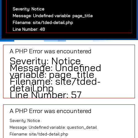
Severity: Notice
Message: Undefined variable: page_title
Filename: site/tded-detail.php
Line Number: 48
A PHP Error was encountered
Severity: Notice
Message: Undefined
variable: page_title
Filename: site/tded-
detail.php
Line Number: 57
A PHP Error was encountered
Severity: Notice
Message: Undefined variable: question_detail
Filename: site/tded-detail.php