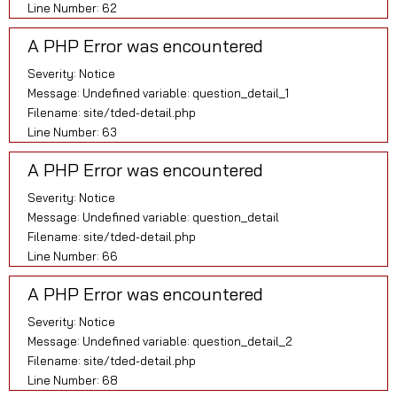
Line Number: 62
A PHP Error was encountered
Severity: Notice
Message: Undefined variable: question_detail_1
Filename: site/tded-detail.php
Line Number: 63
A PHP Error was encountered
Severity: Notice
Message: Undefined variable: question_detail
Filename: site/tded-detail.php
Line Number: 66
A PHP Error was encountered
Severity: Notice
Message: Undefined variable: question_detail_2
Filename: site/tded-detail.php
Line Number: 68