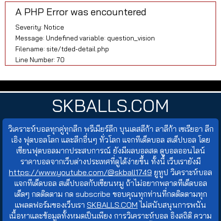
A PHP Error was encountered
Severity: Notice
Message: Undefined variable: question_vision
Filename: site/tded-detail.php
Line Number: 70
SKBALLS.COM
วิเคราะห์บอลทุกคู่ทุกลีก พรีเมียร์ลีก บุนเดสลีก้า ลาลีก้า เซเรียอา ลีก
เอิง ฟุตบอลโลก และลีกอื่นๆ ทั่วโลก แจกทีเด็ดบอล สเต็ปบอล โดย
เซียนฟุตบอลมากประสบการณ์ ยังมีผลบอลสด ดูบอลออนไลน์
ราคาบอลจากเว็บต่างประเทศที่ดูได้ง่ายขึ้น ทั้งนี้ เว็บเรายังมี
https://www.youtube.com/@skball1749
ยูทูป วิเคราะห์บอล
แจกทีเด็ดบอล สเต็ปบอลกับเซียนหมู ถ้าไม่อยากพลาดทีเด็ดบอล
เด็ดๆ กดติดตาม กด subscribe ขอบคุณทุกท่านที่กดติดตามทุก
แพลตฟอร์มของเว็บเรา
SKBALLS.COM
ไม่สนับสนุนการพนัน
เนื้อหาและข้อมูลทั้งหมดเป็นเพียง การวิเคราะห์บอล อิงสถิติ ความ