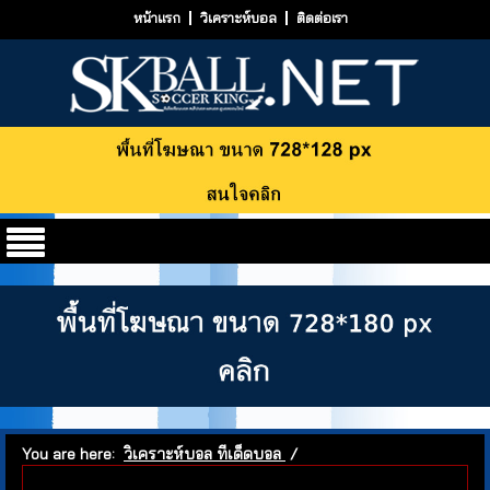
หน้าแรก
วิเคราะห์บอล
ติดต่อเรา
You are here:
วิเคราะห์บอล ทีเด็ดบอล
/
A PHP Error was encountered