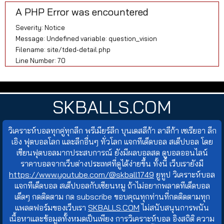
A PHP Error was encountered
Severity: Notice
Message: Undefined variable: question_vision
Filename: site/tded-detail.php
Line Number: 70
SKBALLS.COM
วิเคราะห์บอลทุกคู่ทุกลีก พรีเมียร์ลีก บุนเดสลีก้า ลาลีก้า เซเรียอา ลีก
เอิง ฟุตบอลโลก และลีกอื่นๆ ทั่วโลก แจกทีเด็ดบอล สเต็ปบอล โดย
เซียนฟุตบอลมากประสบการณ์ ยังมีผลบอลสด ดูบอลออนไลน์
ราคาบอลจากเว็บต่างประเทศที่ดูได้ง่ายขึ้น ทั้งนี้ เว็บเรายังมี
https://www.youtube.com/@skball1749
ยูทูป วิเคราะห์บอล
แจกทีเด็ดบอล สเต็ปบอลกับเซียนหมู ถ้าไม่อยากพลาดทีเด็ดบอล
เด็ดๆ กดติดตาม กด subscribe ขอบคุณทุกท่านที่กดติดตามทุก
แพลตฟอร์มของเว็บเรา
SKBALLS.COM
ไม่สนับสนุนการพนัน
เนื้อหาและข้อมูลทั้งหมดเป็นเพียง การวิเคราะห์บอล อิงสถิติ ความ