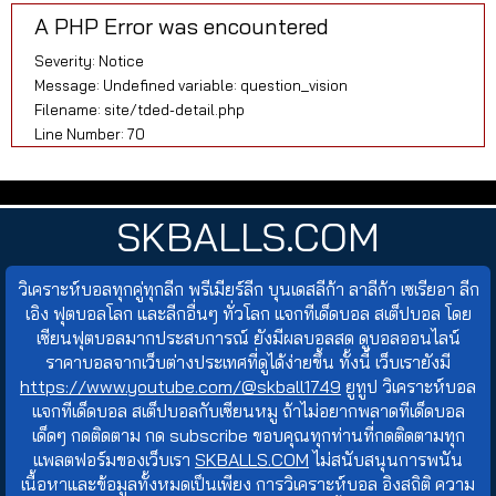
A PHP Error was encountered
Severity: Notice
Message: Undefined variable: question_vision
Filename: site/tded-detail.php
Line Number: 70
SKBALLS.COM
วิเคราะห์บอลทุกคู่ทุกลีก พรีเมียร์ลีก บุนเดสลีก้า ลาลีก้า เซเรียอา ลีก
เอิง ฟุตบอลโลก และลีกอื่นๆ ทั่วโลก แจกทีเด็ดบอล สเต็ปบอล โดย
เซียนฟุตบอลมากประสบการณ์ ยังมีผลบอลสด ดูบอลออนไลน์
ราคาบอลจากเว็บต่างประเทศที่ดูได้ง่ายขึ้น ทั้งนี้ เว็บเรายังมี
https://www.youtube.com/@skball1749
ยูทูป วิเคราะห์บอล
แจกทีเด็ดบอล สเต็ปบอลกับเซียนหมู ถ้าไม่อยากพลาดทีเด็ดบอล
เด็ดๆ กดติดตาม กด subscribe ขอบคุณทุกท่านที่กดติดตามทุก
แพลตฟอร์มของเว็บเรา
SKBALLS.COM
ไม่สนับสนุนการพนัน
เนื้อหาและข้อมูลทั้งหมดเป็นเพียง การวิเคราะห์บอล อิงสถิติ ความ