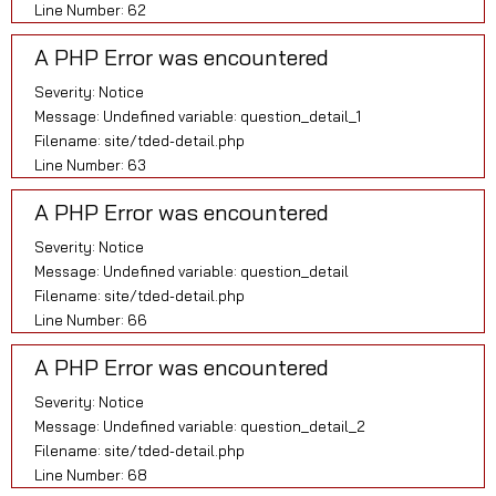
Line Number: 62
A PHP Error was encountered
Severity: Notice
Message: Undefined variable: question_detail_1
Filename: site/tded-detail.php
Line Number: 63
A PHP Error was encountered
Severity: Notice
Message: Undefined variable: question_detail
Filename: site/tded-detail.php
Line Number: 66
A PHP Error was encountered
Severity: Notice
Message: Undefined variable: question_detail_2
Filename: site/tded-detail.php
Line Number: 68