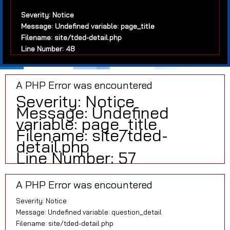
Severity: Notice
Message: Undefined variable: page_title
Filename: site/tded-detail.php
Line Number: 48
A PHP Error was encountered
Severity: Notice
Message: Undefined
variable: page_title
Filename: site/tded-
detail.php
Line Number: 57
A PHP Error was encountered
Severity: Notice
Message: Undefined variable: question_detail
Filename: site/tded-detail.php