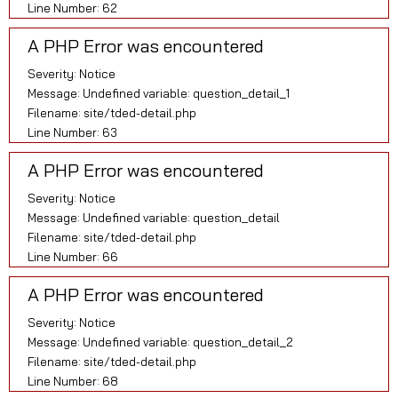
Line Number: 62
A PHP Error was encountered
Severity: Notice
Message: Undefined variable: question_detail_1
Filename: site/tded-detail.php
Line Number: 63
A PHP Error was encountered
Severity: Notice
Message: Undefined variable: question_detail
Filename: site/tded-detail.php
Line Number: 66
A PHP Error was encountered
Severity: Notice
Message: Undefined variable: question_detail_2
Filename: site/tded-detail.php
Line Number: 68