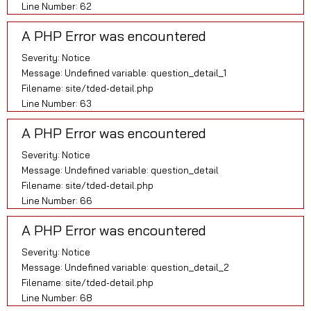
Line Number: 62
A PHP Error was encountered
Severity: Notice
Message: Undefined variable: question_detail_1
Filename: site/tded-detail.php
Line Number: 63
A PHP Error was encountered
Severity: Notice
Message: Undefined variable: question_detail
Filename: site/tded-detail.php
Line Number: 66
A PHP Error was encountered
Severity: Notice
Message: Undefined variable: question_detail_2
Filename: site/tded-detail.php
Line Number: 68