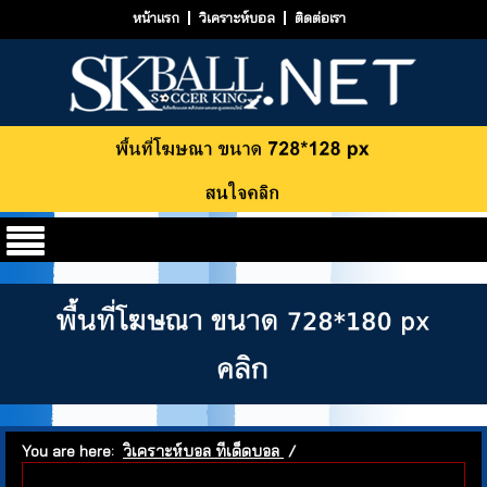
หน้าแรก
วิเคราะห์บอล
ติดต่อเรา
You are here:
วิเคราะห์บอล ทีเด็ดบอล
/
A PHP Error was encountered