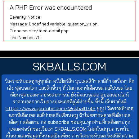
A PHP Error was encountered
Severity: Notice
Message: Undefined variable: question_vision
Filename: site/tded-detail.php
Line Number: 70
SKBALLS.COM
วิเคราะห์บอลทุกคู่ทุกลีก พรีเมียร์ลีก บุนเดสลีก้า ลาลีก้า เซเรียอา ลีก
เอิง ฟุตบอลโลก และลีกอื่นๆ ทั่วโลก แจกทีเด็ดบอล สเต็ปบอล โดย
เซียนฟุตบอลมากประสบการณ์ ยังมีผลบอลสด ดูบอลออนไลน์
ราคาบอลจากเว็บต่างประเทศที่ดูได้ง่ายขึ้น ทั้งนี้ เว็บเรายังมี
https://www.youtube.com/@skball1749
ยูทูป วิเคราะห์บอล
แจกทีเด็ดบอล สเต็ปบอลกับเซียนหมู ถ้าไม่อยากพลาดทีเด็ดบอล
เด็ดๆ กดติดตาม กด subscribe ขอบคุณทุกท่านที่กดติดตามทุก
แพลตฟอร์มของเว็บเรา
SKBALLS.COM
ไม่สนับสนุนการพนัน
เนื้อหาและข้อมูลทั้งหมดเป็นเพียง การวิเคราะห์บอล อิงสถิติ ความ