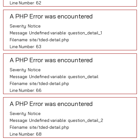
Line Number: 62
A PHP Error was encountered
Severity: Notice
Message: Undefined variable: question_detail_1
Filename: site/tded-detail.php
Line Number: 63
A PHP Error was encountered
Severity: Notice
Message: Undefined variable: question_detail
Filename: site/tded-detail.php
Line Number: 66
A PHP Error was encountered
Severity: Notice
Message: Undefined variable: question_detail_2
Filename: site/tded-detail.php
Line Number: 68