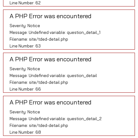
Line Number: 62
A PHP Error was encountered
Severity: Notice
Message: Undefined variable: question_detail_1
Filename: site/tded-detail.php
Line Number: 63
A PHP Error was encountered
Severity: Notice
Message: Undefined variable: question_detail
Filename: site/tded-detail.php
Line Number: 66
A PHP Error was encountered
Severity: Notice
Message: Undefined variable: question_detail_2
Filename: site/tded-detail.php
Line Number: 68