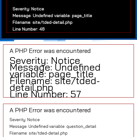
Severity: Notice
Message: Undefined variable: page_title
Filename: site/tded-detail.php
Line Number: 48
A PHP Error was encountered
Severity: Notice
Message: Undefined
variable: page_title
Filename: site/tded-
detail.php
Line Number: 57
A PHP Error was encountered
Severity: Notice
Message: Undefined variable: question_detail
Filename: site/tded-detail.php