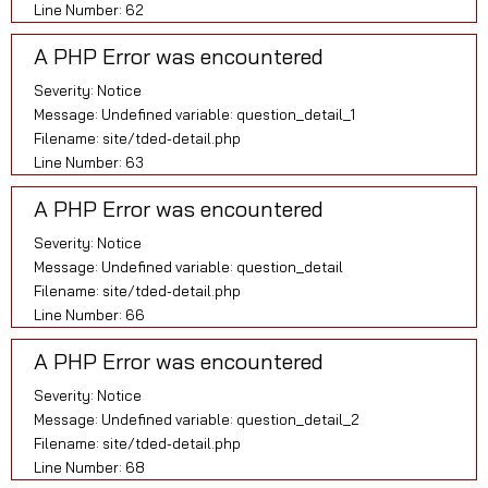
Line Number: 62
A PHP Error was encountered
Severity: Notice
Message: Undefined variable: question_detail_1
Filename: site/tded-detail.php
Line Number: 63
A PHP Error was encountered
Severity: Notice
Message: Undefined variable: question_detail
Filename: site/tded-detail.php
Line Number: 66
A PHP Error was encountered
Severity: Notice
Message: Undefined variable: question_detail_2
Filename: site/tded-detail.php
Line Number: 68