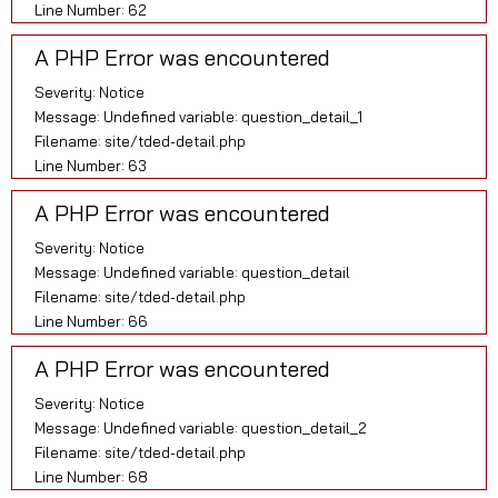
Line Number: 62
A PHP Error was encountered
Severity: Notice
Message: Undefined variable: question_detail_1
Filename: site/tded-detail.php
Line Number: 63
A PHP Error was encountered
Severity: Notice
Message: Undefined variable: question_detail
Filename: site/tded-detail.php
Line Number: 66
A PHP Error was encountered
Severity: Notice
Message: Undefined variable: question_detail_2
Filename: site/tded-detail.php
Line Number: 68