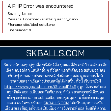
A PHP Error was encountered
Severity: Notice
Message: Undefined variable: question_vision
Filename: site/tded-detail.php
Line Number: 70
SKBALLS.COM
วิเคราะห์บอลทุกคู่ทุกลีก พรีเมียร์ลีก บุนเดสลีก้า ลาลีก้า เซเรียอา ลีก
เอิง ฟุตบอลโลก และลีกอื่นๆ ทั่วโลก แจกทีเด็ดบอล สเต็ปบอล โดย
เซียนฟุตบอลมากประสบการณ์ ยังมีผลบอลสด ดูบอลออนไลน์
ราคาบอลจากเว็บต่างประเทศที่ดูได้ง่ายขึ้น ทั้งนี้ เว็บเรายังมี
https://www.youtube.com/@skball1749
ยูทูป วิเคราะห์บอล
แจกทีเด็ดบอล สเต็ปบอลกับเซียนหมู ถ้าไม่อยากพลาดทีเด็ดบอล
เด็ดๆ กดติดตาม กด subscribe ขอบคุณทุกท่านที่กดติดตามทุก
แพลตฟอร์มของเว็บเรา
SKBALLS.COM
ไม่สนับสนุนการพนัน
เนื้อหาและข้อมูลทั้งหมดเป็นเพียง การวิเคราะห์บอล อิงสถิติ ความ