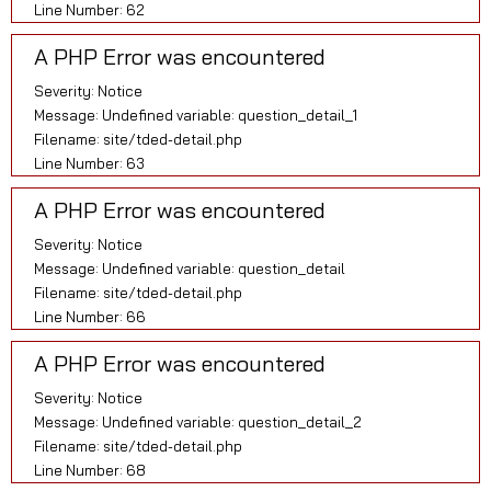
Line Number: 62
A PHP Error was encountered
Severity: Notice
Message: Undefined variable: question_detail_1
Filename: site/tded-detail.php
Line Number: 63
A PHP Error was encountered
Severity: Notice
Message: Undefined variable: question_detail
Filename: site/tded-detail.php
Line Number: 66
A PHP Error was encountered
Severity: Notice
Message: Undefined variable: question_detail_2
Filename: site/tded-detail.php
Line Number: 68