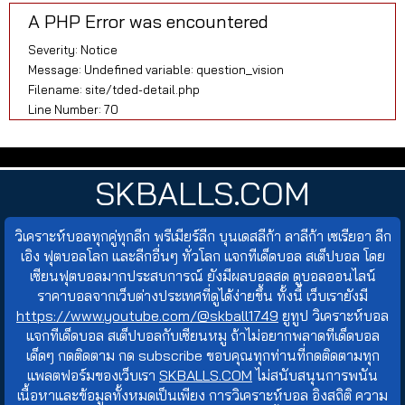
A PHP Error was encountered
Severity: Notice
Message: Undefined variable: question_vision
Filename: site/tded-detail.php
Line Number: 70
SKBALLS.COM
วิเคราะห์บอลทุกคู่ทุกลีก พรีเมียร์ลีก บุนเดสลีก้า ลาลีก้า เซเรียอา ลีก
เอิง ฟุตบอลโลก และลีกอื่นๆ ทั่วโลก แจกทีเด็ดบอล สเต็ปบอล โดย
เซียนฟุตบอลมากประสบการณ์ ยังมีผลบอลสด ดูบอลออนไลน์
ราคาบอลจากเว็บต่างประเทศที่ดูได้ง่ายขึ้น ทั้งนี้ เว็บเรายังมี
https://www.youtube.com/@skball1749
ยูทูป วิเคราะห์บอล
แจกทีเด็ดบอล สเต็ปบอลกับเซียนหมู ถ้าไม่อยากพลาดทีเด็ดบอล
เด็ดๆ กดติดตาม กด subscribe ขอบคุณทุกท่านที่กดติดตามทุก
แพลตฟอร์มของเว็บเรา
SKBALLS.COM
ไม่สนับสนุนการพนัน
เนื้อหาและข้อมูลทั้งหมดเป็นเพียง การวิเคราะห์บอล อิงสถิติ ความ