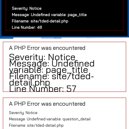
Severity: Notice
Message: Undefined variable: page_title
Filename: site/tded-detail.php
Line Number: 48
A PHP Error was encountered
Severity: Notice
Message: Undefined
variable: page_title
Filename: site/tded-
detail.php
Line Number: 57
A PHP Error was encountered
Severity: Notice
Message: Undefined variable: question_detail
Filename: site/tded-detail.php