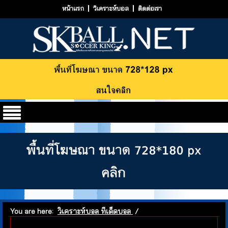
หน้าแรก
วิเคราะห์บอล
ติดต่อเรา
You are here:
วิเคราะห์บอล ทีเด็ดบอล
/
A PHP Error was encountered