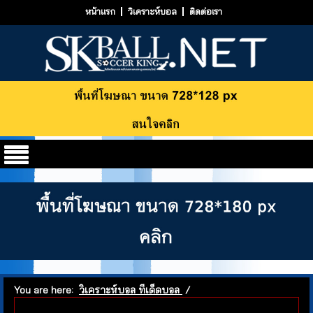
หน้าแรก
วิเคราะห์บอล
ติดต่อเรา
You are here:
วิเคราะห์บอล ทีเด็ดบอล
/
A PHP Error was encountered