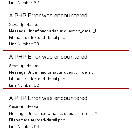
Line Number: 62
A PHP Error was encountered
Severity: Notice
Message: Undefined variable: question_detail_1
Filename: site/tded-detail.php
Line Number: 63
A PHP Error was encountered
Severity: Notice
Message: Undefined variable: question_detail
Filename: site/tded-detail.php
Line Number: 66
A PHP Error was encountered
Severity: Notice
Message: Undefined variable: question_detail_2
Filename: site/tded-detail.php
Line Number: 68