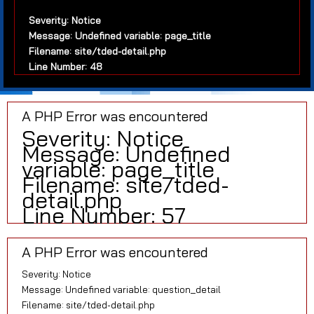
Severity: Notice
Message: Undefined variable: page_title
Filename: site/tded-detail.php
Line Number: 48
A PHP Error was encountered
Severity: Notice
Message: Undefined
variable: page_title
Filename: site/tded-
detail.php
Line Number: 57
A PHP Error was encountered
Severity: Notice
Message: Undefined variable: question_detail
Filename: site/tded-detail.php