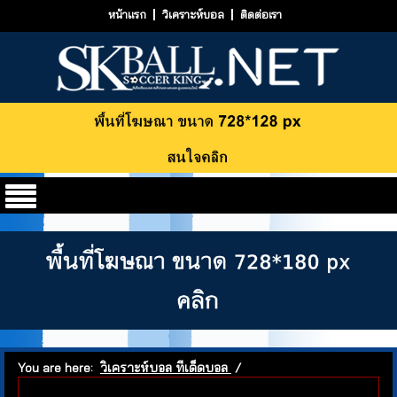
หน้าแรก
วิเคราะห์บอล
ติดต่อเรา
You are here:
วิเคราะห์บอล ทีเด็ดบอล
/
A PHP Error was encountered