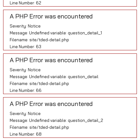
Line Number: 62
A PHP Error was encountered
Severity: Notice
Message: Undefined variable: question_detail_1
Filename: site/tded-detail.php
Line Number: 63
A PHP Error was encountered
Severity: Notice
Message: Undefined variable: question_detail
Filename: site/tded-detail.php
Line Number: 66
A PHP Error was encountered
Severity: Notice
Message: Undefined variable: question_detail_2
Filename: site/tded-detail.php
Line Number: 68