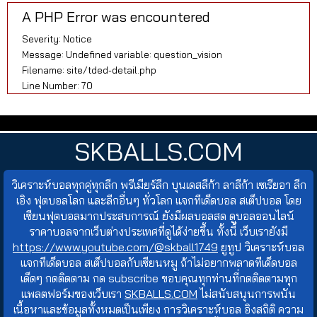
A PHP Error was encountered
Severity: Notice
Message: Undefined variable: question_vision
Filename: site/tded-detail.php
Line Number: 70
SKBALLS.COM
วิเคราะห์บอลทุกคู่ทุกลีก พรีเมียร์ลีก บุนเดสลีก้า ลาลีก้า เซเรียอา ลีก
เอิง ฟุตบอลโลก และลีกอื่นๆ ทั่วโลก แจกทีเด็ดบอล สเต็ปบอล โดย
เซียนฟุตบอลมากประสบการณ์ ยังมีผลบอลสด ดูบอลออนไลน์
ราคาบอลจากเว็บต่างประเทศที่ดูได้ง่ายขึ้น ทั้งนี้ เว็บเรายังมี
https://www.youtube.com/@skball1749
ยูทูป วิเคราะห์บอล
แจกทีเด็ดบอล สเต็ปบอลกับเซียนหมู ถ้าไม่อยากพลาดทีเด็ดบอล
เด็ดๆ กดติดตาม กด subscribe ขอบคุณทุกท่านที่กดติดตามทุก
แพลตฟอร์มของเว็บเรา
SKBALLS.COM
ไม่สนับสนุนการพนัน
เนื้อหาและข้อมูลทั้งหมดเป็นเพียง การวิเคราะห์บอล อิงสถิติ ความ