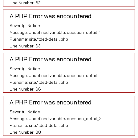
Line Number: 62
A PHP Error was encountered
Severity: Notice
Message: Undefined variable: question_detail_1
Filename: site/tded-detail.php
Line Number: 63
A PHP Error was encountered
Severity: Notice
Message: Undefined variable: question_detail
Filename: site/tded-detail.php
Line Number: 66
A PHP Error was encountered
Severity: Notice
Message: Undefined variable: question_detail_2
Filename: site/tded-detail.php
Line Number: 68