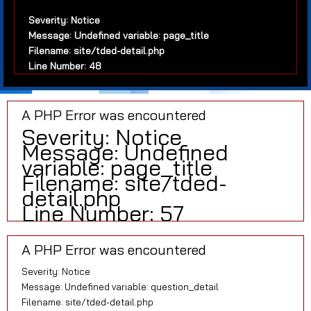
Severity: Notice
Message: Undefined variable: page_title
Filename: site/tded-detail.php
Line Number: 48
A PHP Error was encountered
Severity: Notice
Message: Undefined
variable: page_title
Filename: site/tded-
detail.php
Line Number: 57
A PHP Error was encountered
Severity: Notice
Message: Undefined variable: question_detail
Filename: site/tded-detail.php