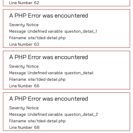
Line Number: 62
A PHP Error was encountered
Severity: Notice
Message: Undefined variable: question_detail_1
Filename: site/tded-detail.php
Line Number: 63
A PHP Error was encountered
Severity: Notice
Message: Undefined variable: question_detail
Filename: site/tded-detail.php
Line Number: 66
A PHP Error was encountered
Severity: Notice
Message: Undefined variable: question_detail_2
Filename: site/tded-detail.php
Line Number: 68