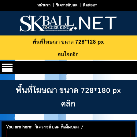
หน้าแรก
วิเคราะห์บอล
ติดต่อเรา
You are here:
วิเคราะห์บอล ทีเด็ดบอล
/
A PHP Error was encountered