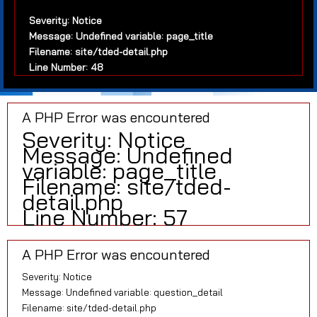
Severity: Notice
Message: Undefined variable: page_title
Filename: site/tded-detail.php
Line Number: 48
A PHP Error was encountered
Severity: Notice
Message: Undefined
variable: page_title
Filename: site/tded-
detail.php
Line Number: 57
A PHP Error was encountered
Severity: Notice
Message: Undefined variable: question_detail
Filename: site/tded-detail.php