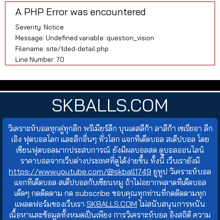
A PHP Error was encountered
Severity: Notice
Message: Undefined variable: question_vision
Filename: site/tded-detail.php
Line Number: 70
SKBALLS.COM
วิเคราะห์บอลทุกคู่ทุกลีก พรีเมียร์ลีก บุนเดสลีก้า ลาลีก้า เซเรียอา ลีก
เอิง ฟุตบอลโลก และลีกอื่นๆ ทั่วโลก แจกทีเด็ดบอล สเต็ปบอล โดย
เซียนฟุตบอลมากประสบการณ์ ยังมีผลบอลสด ดูบอลออนไลน์
ราคาบอลจากเว็บต่างประเทศที่ดูได้ง่ายขึ้น ทั้งนี้ เว็บเรายังมี
https://www.youtube.com/@skball1749
ยูทูป วิเคราะห์บอล
แจกทีเด็ดบอล สเต็ปบอลกับเซียนหมู ถ้าไม่อยากพลาดทีเด็ดบอล
เด็ดๆ กดติดตาม กด subscribe ขอบคุณทุกท่านที่กดติดตามทุก
แพลตฟอร์มของเว็บเรา
SKBALLS.COM
ไม่สนับสนุนการพนัน
เนื้อหาและข้อมูลทั้งหมดเป็นเพียง การวิเคราะห์บอล อิงสถิติ ความ