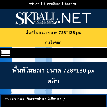
หน้าแรก
วิเคราะห์บอล
ติดต่อเรา
You are here:
วิเคราะห์บอล ทีเด็ดบอล
/
A PHP Error was encountered