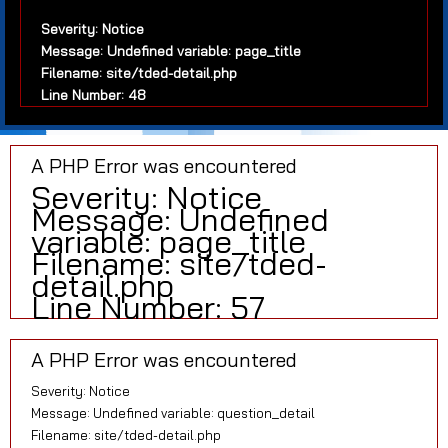
Severity: Notice
Message: Undefined variable: page_title
Filename: site/tded-detail.php
Line Number: 48
A PHP Error was encountered
Severity: Notice
Message: Undefined
variable: page_title
Filename: site/tded-
detail.php
Line Number: 57
A PHP Error was encountered
Severity: Notice
Message: Undefined variable: question_detail
Filename: site/tded-detail.php