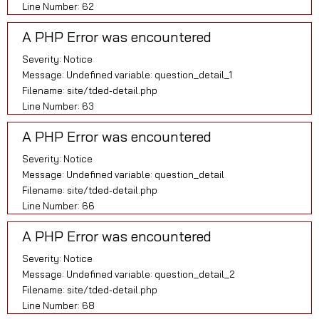
Line Number: 62
A PHP Error was encountered
Severity: Notice
Message: Undefined variable: question_detail_1
Filename: site/tded-detail.php
Line Number: 63
A PHP Error was encountered
Severity: Notice
Message: Undefined variable: question_detail
Filename: site/tded-detail.php
Line Number: 66
A PHP Error was encountered
Severity: Notice
Message: Undefined variable: question_detail_2
Filename: site/tded-detail.php
Line Number: 68