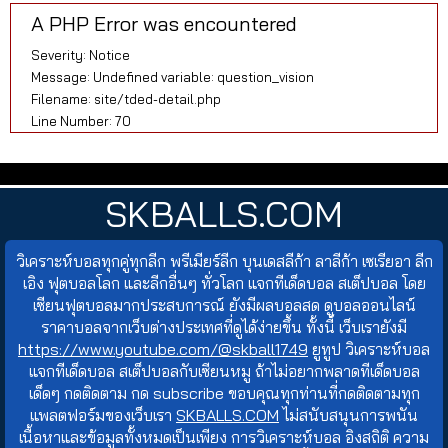
A PHP Error was encountered
Severity: Notice
Message: Undefined variable: question_vision
Filename: site/tded-detail.php
Line Number: 70
SKBALLS.COM
วิเคราะห์บอลทุกคู่ทุกลีก พรีเมียร์ลีก บุนเดสลีก้า ลาลีก้า เซเรียอา ลีก
เอิง ฟุตบอลโลก และลีกอื่นๆ ทั่วโลก แจกทีเด็ดบอล สเต็ปบอล โดย
เซียนฟุตบอลมากประสบการณ์ ยังมีผลบอลสด ดูบอลออนไลน์
ราคาบอลจากเว็บต่างประเทศที่ดูได้ง่ายขึ้น ทั้งนี้ เว็บเรายังมี
https://www.youtube.com/@skball1749
ยูทูป วิเคราะห์บอล
แจกทีเด็ดบอล สเต็ปบอลกับเซียนหมู ถ้าไม่อยากพลาดทีเด็ดบอล
เด็ดๆ กดติดตาม กด subscribe ขอบคุณทุกท่านที่กดติดตามทุก
แพลตฟอร์มของเว็บเรา
SKBALLS.COM
ไม่สนับสนุนการพนัน
เนื้อหาและข้อมูลทั้งหมดเป็นเพียง การวิเคราะห์บอล อิงสถิติ ความ