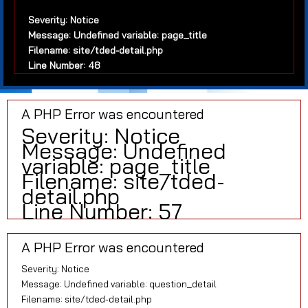
Severity: Notice
Message: Undefined variable: page_title
Filename: site/tded-detail.php
Line Number: 48
A PHP Error was encountered
Severity: Notice
Message: Undefined
variable: page_title
Filename: site/tded-
detail.php
Line Number: 57
A PHP Error was encountered
Severity: Notice
Message: Undefined variable: question_detail
Filename: site/tded-detail.php