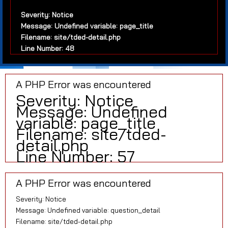
Severity: Notice
Message: Undefined variable: page_title
Filename: site/tded-detail.php
Line Number: 48
A PHP Error was encountered
Severity: Notice
Message: Undefined
variable: page_title
Filename: site/tded-
detail.php
Line Number: 57
A PHP Error was encountered
Severity: Notice
Message: Undefined variable: question_detail
Filename: site/tded-detail.php