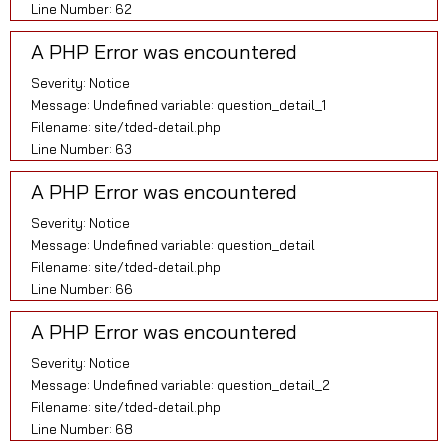
Line Number: 62
A PHP Error was encountered
Severity: Notice
Message: Undefined variable: question_detail_1
Filename: site/tded-detail.php
Line Number: 63
A PHP Error was encountered
Severity: Notice
Message: Undefined variable: question_detail
Filename: site/tded-detail.php
Line Number: 66
A PHP Error was encountered
Severity: Notice
Message: Undefined variable: question_detail_2
Filename: site/tded-detail.php
Line Number: 68