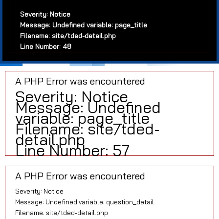
Severity: Notice
Message: Undefined variable: page_title
Filename: site/tded-detail.php
Line Number: 48
A PHP Error was encountered
Severity: Notice
Message: Undefined
variable: page_title
Filename: site/tded-
detail.php
Line Number: 57
A PHP Error was encountered
Severity: Notice
Message: Undefined variable: question_detail
Filename: site/tded-detail.php