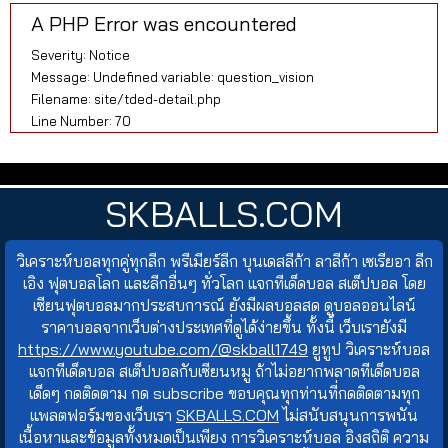
A PHP Error was encountered
Severity: Notice
Message: Undefined variable: question_vision
Filename: site/tded-detail.php
Line Number: 70
SKBALLS.COM
วิเคราะห์บอลทุกคู่ทุกลีก พรีเมียร์ลีก บุนเดสลีก้า ลาลีก้า เซเรียอา ลีก
เอิง ฟุตบอลโลก และลีกอื่นๆ ทั่วโลก แจกทีเด็ดบอล สเต็ปบอล โดย
เซียนฟุตบอลมากประสบการณ์ ยังมีผลบอลสด ดูบอลออนไลน์
ราคาบอลจากเว็บต่างประเทศที่ดูได้ง่ายขึ้น ทั้งนี้ เว็บเรายังมี
https://www.youtube.com/@skball1749
ยูทูป วิเคราะห์บอล
แจกทีเด็ดบอล สเต็ปบอลกับเซียนหมู ถ้าไม่อยากพลาดทีเด็ดบอล
เด็ดๆ กดติดตาม กด subscribe ขอบคุณทุกท่านที่กดติดตามทุก
แพลตฟอร์มของเว็บเรา
SKBALLS.COM
ไม่สนับสนุนการพนัน
เนื้อหาและข้อมูลทั้งหมดเป็นเพียง การวิเคราะห์บอล อิงสถิติ ความ